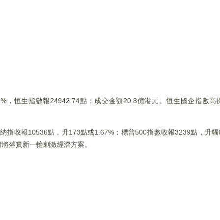
%，恒生指數報24942.74點；成交金額20.8億港元。恒生國企指數高開1
納指收報10536點，升173點或1.67%；標普500指數收報3239點，升
府將落實新一輪刺激經濟方案。