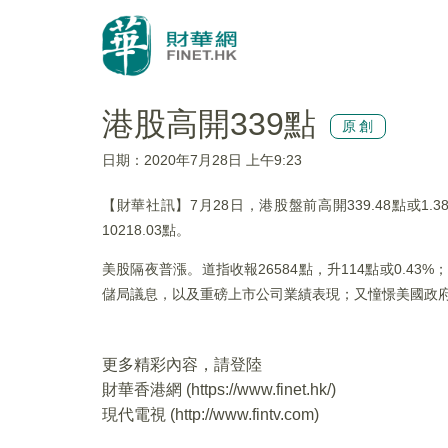
港股高開339點
原創
日期：2020年7月28日 上午9:23
【財華社訊】7月28日，港股盤前高開339.48點或1.38
10218.03點。
美股隔夜普漲。道指收報26584點，升114點或0.43%；
儲局議息，以及重磅上市公司業績表現；又憧憬美國政
更多精彩內容，請登陸
財華香港網 (
https://www.finet.hk/
)
現代電視 (
http://www.fintv.com
)