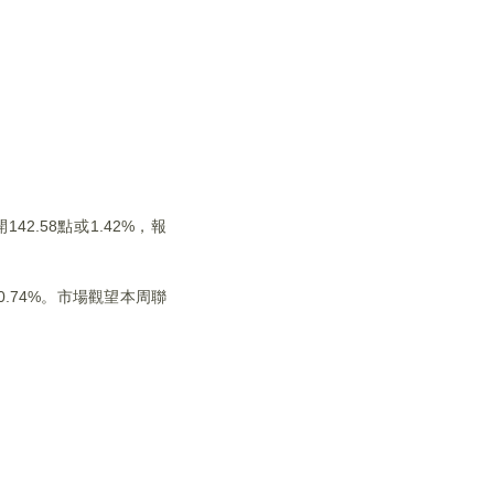
42.58點或1.42%，報
幅0.74%。市場觀望本周聯