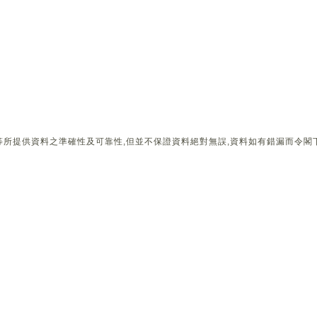
所提供資料之準確性及可靠性,但並不保證資料絕對無誤,資料如有錯漏而令閣