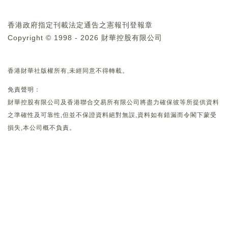
香港政府指定刊載法定通告之憲報刊登報章
Copyright © 1998 - 2026 財華控股有限公司
香港財華社版權所有,未經同意不得轉載。
免責聲明：
財華控股有限公司及香港聯合交易所有限公司將盡力確保彼等所提供資料
之準確性及可靠性,但並不保證資料絕對無誤,資料如有錯漏而令閣下蒙受
損失,本公司概不負責。