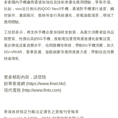
多家國內手機廠商通過加強信息技術來優化應用體驗，爭取市場。
比如，vivo近日推出的iQOO Neo3手機，通過對手機運行速度、觸
控操作、畫面顯示、散熱等進行系統優化，搭載遊戲場景，增強了
應用體驗。
工信部表示，將支持手機企業加強研发創新，為廣大消費者提供品
類豐富、性價比高的5G手機，推動電信運營商通過優化套餐設置、
逐步降低流量資費水平、信用購機等舉措，帶動5G手機消費，加大
5G+VR/AR、賽事直播、遊戲娛樂等應用推廣力度，帶動信息消費
快速增長。
更多精彩內容，請登陸
財華香港網 (
https://www.finet.hk/
)
現代電視 (
http://www.fintv.com
)
香港政府指定刊載法定通告之憲報刊登報章