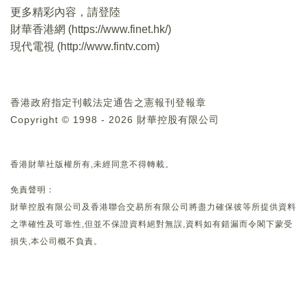
更多精彩內容，請登陸
財華香港網 (
https://www.finet.hk/
)
現代電視 (
http://www.fintv.com
)
香港政府指定刊載法定通告之憲報刊登報章
Copyright © 1998 - 2026 財華控股有限公司
香港財華社版權所有,未經同意不得轉載。
免責聲明：
財華控股有限公司及香港聯合交易所有限公司將盡力確保彼等所提供資料
之準確性及可靠性,但並不保證資料絕對無誤,資料如有錯漏而令閣下蒙受
損失,本公司概不負責。