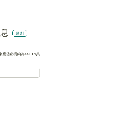
派息
原創
東應佔虧損約為4410.9萬