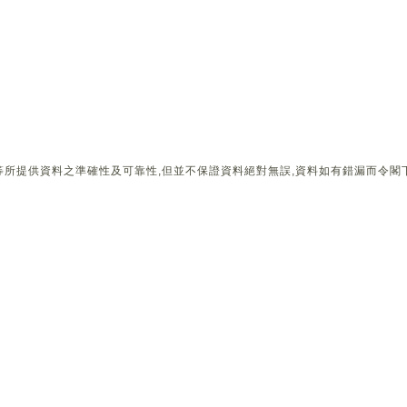
所提供資料之準確性及可靠性,但並不保證資料絕對無誤,資料如有錯漏而令閣