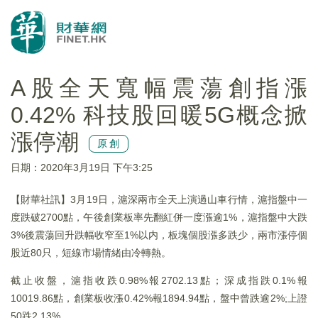
A股全天寬幅震蕩創指漲
0.42% 科技股回暖5G概念掀
漲停潮
原創
日期：2020年3月19日 下午3:25
【財華社訊】3月19日，滬深兩市全天上演過山車行情，滬指盤中一
度跌破2700點，午後創業板率先翻紅併一度漲逾1%，滬指盤中大跌
3%後震蕩回升跌幅收窄至1%以内，板塊個股漲多跌少，兩市漲停個
股近80只，短線市場情緒由冷轉熱。
截止收盤，滬指收跌0.98%報2702.13點；深成指跌0.1%報
10019.86點，創業板收漲0.42%報1894.94點，盤中曾跌逾2%;上證
50跌2.13%。