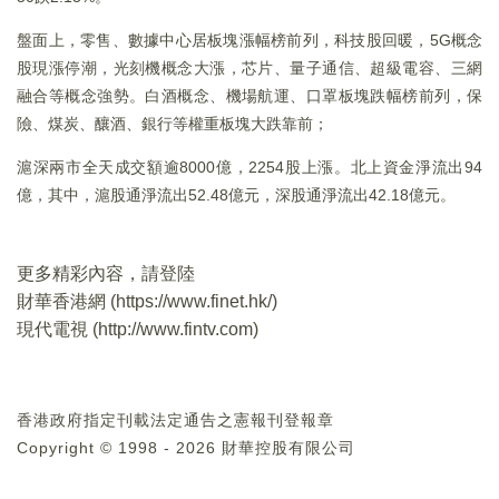
盤面上，零售、數據中心居板塊漲幅榜前列，科技股回暖，5G概念
股現漲停潮，光刻機概念大漲，芯片、量子通信、超級電容、三網
融合等概念強勢。白酒概念、機場航運、口罩板塊跌幅榜前列，保
險、煤炭、釀酒、銀行等權重板塊大跌靠前；
滬深兩市全天成交額逾8000億，2254股上漲。北上資金淨流出94
億，其中，滬股通淨流出52.48億元，深股通淨流出42.18億元。
更多精彩內容，請登陸
財華香港網 (
https://www.finet.hk/
)
現代電視 (
http://www.fintv.com
)
香港政府指定刊載法定通告之憲報刊登報章
Copyright © 1998 - 2026 財華控股有限公司