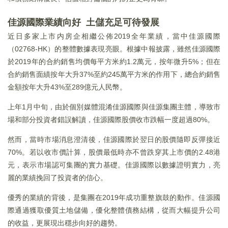
佳源國際業績向好 土儲充足可待發展
近日多家上市内房企相繼公佈2019全年業績，當中佳源國際
（02768-HK）的整體數據表現亮眼。根據中報披露，雖然佳源國際
於2019年的合約銷售均價每平方米約1.2萬元，按年微升5%；但在
合約銷售面績按年大升37%至約245萬平方米的作用下，總合約銷售
金額按年大升43%至289億元人民幣。
上年1月中旬，由於個別媒體混淆佳源國際與佳源集團主體，導致市
場和部分投資者錯誤解讀，佳源國際股價收市跌幅一度超過80%。
然而，當時市場消息澄清後，佳源國際於翌日的股價隨即反彈接近
70%。若以收市價計算，股價最低時亦不曾跌穿其上市價的2.48港
元，表示市場認可集團的實力基礎。佳源國際以數據證明實力，亮
麗的業績挽回了投資者的信心。
優秀的業績的背後，是集團在2019年成功重整旗鼓的動作。佳源國
際通過獲取優質土地儲備，優化整體債務結構，從而大幅提升公司
的收益，更展現出穩步向好的趨勢。