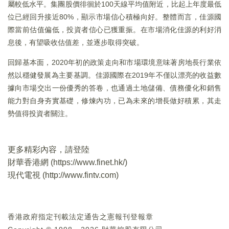
屬較低水平。集團股價徘徊於100天線平均值附近，比起上年度最低
位已經回升接近80%，顯示市場信心積極向好。整體而言，佳源國
際當前估值偏低，投資者信心已獲重振。在市場消化佳源的利好消
息後，有望吸收估值差，並逐步取得突破。
回歸基本面，2020年初的政策走向和市場環境意味著房地長行業依
然以穩健發展為主要基調。佳源國際在2019年不僅以漂亮的收益數
據向市場交出一份優秀的答卷，也通過土地儲備、債務優化和銷售
能力對自身夯實基礎，修煉內功，已為未來的增長做好積累，其走
勢值得投資者關注。
更多精彩內容，請登陸
財華香港網 (
https://www.finet.hk/
)
現代電視 (
http://www.fintv.com
)
香港政府指定刊載法定通告之憲報刊登報章