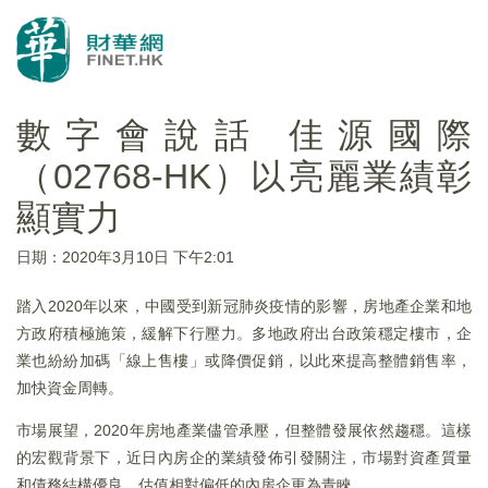
數字會說話 佳源國際
（02768-HK）以亮麗業績彰
顯實力
日期：2020年3月10日 下午2:01
踏入2020年以來，中國受到新冠肺炎疫情的影響，房地產企業和地
方政府積極施策，緩解下行壓力。多地政府出台政策穩定樓市，企
業也紛紛加碼「線上售樓」或降價促銷，以此來提高整體銷售率，
加快資金周轉。
市場展望，2020年房地產業儘管承壓，但整體發展依然趨穩。這樣
的宏觀背景下，近日內房企的業績發佈引發關注，市場對資產質量
和債務結構優良、估值相對偏低的內房企更為青睞。