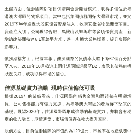
土儲方面，佳源國際以項目併購與合營開發模式，取得多個位於粵
港澳大灣區的物業項目。當中包括集團積極開拓大灣區市場，並於
2019下半年通過大股東優質資產注入，收購安徽省物業開發項目。
資產注入後，公司獲得合肥、馬鞍山及蚌埠市等多項優質資產，新
增總建築面積達6.1百萬平方米，進一步擴大業務版圖，提升集團的
影響力。
債務結構方面，根據年報，佳源國際的負債率大幅下降67個百分點
至78%。2019年10月穆迪上調佳源國際評級至B2，表示其債務結構
狀況良好，成功取得市場的信心。
佳源基礎實力強勁 現時估值偏低可吸
根據2019年的業績看來，佳源國際的銷售金額和面績都有明顯增
長。公司售樓能力有強力支撐，為粵港澳大灣區的發展佈下堅實的
基礎。展望2020年，佳源國際既形成強勁的基礎實力，亦將會有穩
定的收入增長，厚積薄發，市場價值存在較大提升空間。
股價方面，目前佳源國際的市值約為120億元，市盈率在地產板塊中