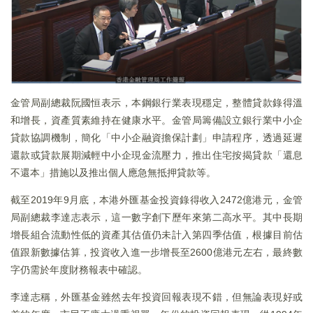
金管局副總裁阮國恒表示，本鋼銀行業表現穩定，整體貸款錄得溫
和增長，資產質素維持在健康水平。金管局籌備設立銀行業中小企
貸款協調機制，簡化「中小企融資擔保計劃」申請程序，透過延遲
還款或貸款展期減輕中小企現金流壓力，推出住宅按揭貸款「還息
不還本」措施以及推出個人應急無抵押貸款等。
截至2019年9月底，本港外匯基金投資錄得收入2472億港元，金管
局副總裁李達志表示，這一數字創下歷年來第二高水平。其中長期
增長組合流動性低的資產其估值仍未計入第四季估值，根據目前估
值跟新數據估算，投資收入進一步增長至2600億港元左右，最終數
字仍需於年度財務報表中確認。
李達志稱，外匯基金雖然去年投資回報表現不錯，但無論表現好或