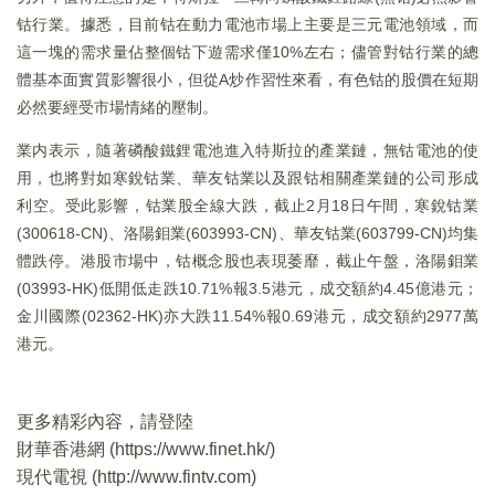
钴行業。據悉，目前钴在動力電池市場上主要是三元電池領域，而
這一塊的需求量佔整個钴下遊需求僅10%左右；儘管對钴行業的總
體基本面實質影響很小，但從A炒作習性來看，有色钴的股價在短期
必然要經受市場情緒的壓制。
業内表示，隨著磷酸鐵鋰電池進入特斯拉的產業鏈，無钴電池的使
用，也將對如寒銳钴業、華友钴業以及跟钴相關產業鏈的公司形成
利空。受此影響，钴業股全線大跌，截止2月18日午間，寒銳钴業
(300618-CN)、洛陽鉬業(603993-CN)、華友钴業(603799-CN)均集
體跌停。港股市場中，钴概念股也表現萎靡，截止午盤，洛陽鉬業
(03993-HK)低開低走跌10.71%報3.5港元，成交額約4.45億港元；
金川國際(02362-HK)亦大跌11.54%報0.69港元，成交額約2977萬
港元。
更多精彩內容，請登陸
財華香港網 (
https://www.finet.hk/
)
現代電視 (
http://www.fintv.com
)