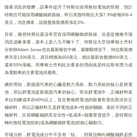
隨著消息的發酵，該事件提升了特斯拉採用無钴電池的預期，預計
特斯拉可能採用磷酸鐵鋰路線。昨日美股特斯拉大漲7.3%收報858.4
美元，消息傳來，該股盤後股價再漲近3%。
目前，雖然特斯拉還沒有官宣採用磷酸鐵鋰路線，但是從種種市場
消息迹象來看，基本上是八九不離十了。特斯拉大空頭摩根士丹利
分析師Adam Jonas也在最新報告中稱，最樂觀情況下，特拉斯股價
將升至1200美元，原目標價為650美元，相比最新收盤價800美元，
還有50%漲幅。而摩根士丹利此次看多的理由就是特拉斯有潛力成
為電動車的主要電池供應商。
總所周知，新能源汽車的心臟是動力系統，動力系統的核心是鋰電
池，所以鋰電池是新能源汽車的核心。而在鋰電池中，正極材料基
本佔到總成本的40%以上，並且整個鋰電池的能量密度也取決於正
極材料，所以正極材料又是鋰電池成本+性能的關鍵。基於不同的正
極材料，目前磷酸鐵鋰高安全性+低成本+能量密度提升，是特斯拉
轉向無钴電池技術(或為磷酸鐵鋰電池)的核心驅動力。
市場分析，鋰電池成分中不含有「钴」，特斯拉轉向磷酸鐵鋰必然