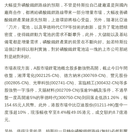
大幅提升磷酸鐵鋰路線的預期，不管是特斯拉自己建廠還是與國内
廠商合作，都將給磷酸鐵鋰路線帶來一部分增量市場，大幅改善磷
酸鐵鋰產業鏈原先預期，上遊環節將核心受益。另外，隨著比亞迪
「刀片」電池，以及寧德時代CTP等技術的創新，提升了電池體積
密度，使得鐵鋰動力電池的需求不斷攀升，此外，大儲能以及基站
備電都是增量需求，磷酸鐵鋰產業的前景在不斷向好。如若特斯拉
這個計劃得以順利實施，對於磷酸鐵鋰電池這一塊的上市公司那絕
對是絕對利好。
市場表現方面，A股市場鋰電池概念股多數強勢高開，截止今日午間
收盤，湘潭電化(002125-CN)、德方納米(300769-CN)、豐元股份
(002805-CN)、光華科技(002741-CN)、富臨精工(300432-CN)等多
股強勢一字漲停，天賜材料(002709-CN)漲逾9%觸及漲停，不過早
盤一度高開逾5%的寧德時代(300750-CN)則回落走低跌1.26%，報
154.65元人民幣。此外，港股市場中比亞迪股份(01211-HK)盤中一
度漲超10%，現漲幅收窄至8.4%報49.05港元，成交額約8.7億港
元。
另外，值得注意的是，特斯拉一旦轉向磷酸鐵鋰路線(無钴)必然影響