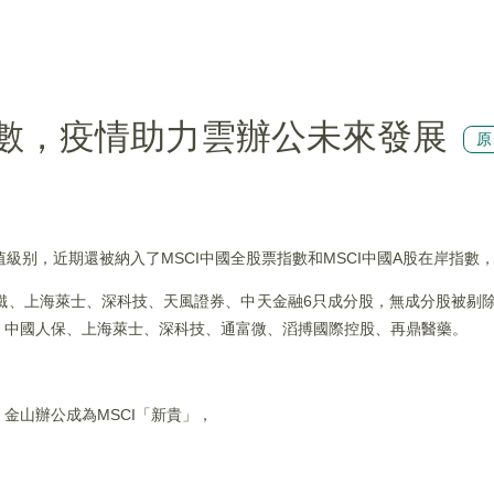
指數，疫情助力雲辦公未來發展
級别，近期還被納入了MSCI中國全股票指數和MSCI中國A股在岸指數，
高鐵、上海萊士、深科技、天風證券、中天金融6只成分股，無成分股被剔除
、中國人保、上海萊士、深科技、通富微、滔搏國際控股、再鼎醫藥。
金山辦公成為MSCI「新貴」，