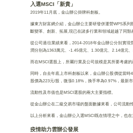
入選MSCI「新貴」
2019年11月底，金山辦公掛牌科創板。
據東方財富網介紹，金山辦公主要研發併運營WPS系列辦公軟
斷變革、創新、拓展,現已在諸多行業和領域超越了同類
從公司過往業績來看，2014-2018年金山辦公分别實現營
潤分别為1363萬元、-1.45億元、1.30億元、2.14億
而在MSCI選股上，所屬行業及公司規模是其所要考慮
同時，自去年底上市科創板以來，金山辦公股價從當時45.
股價為223元/股，微漲0.18%，換手率為0.97%，最新
流動性及市值也是MSCI選股的兩大主要指標。
從金山辦公在二級交易市場的盤面數據來看，公司流動
以上分析來看，金山辦公入選MSCI既在情理之中，也
疫情助力雲辦公發展