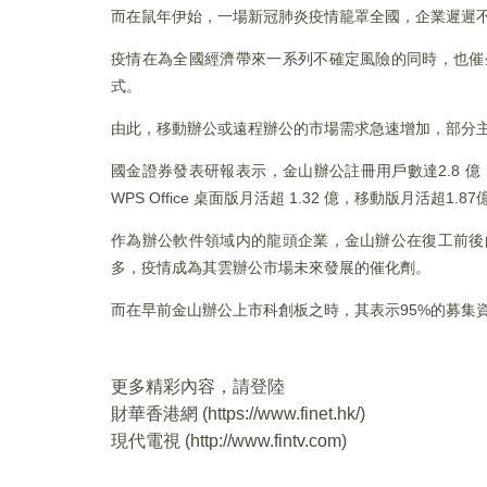
而在鼠年伊始，一場新冠肺炎疫情籠罩全國，企業遲遲
疫情在為全國經濟帶來一系列不確定風險的同時，也催
式。
由此，移動辦公或遠程辦公的市場需求急速增加，部分
國金證券發表研報表示，金山辦公註冊用戶數達2.8 億，
WPS Office 桌面版月活超 1.32 億，移動版月活超1.87
作為辦公軟件領域内的龍頭企業，金山辦公在復工前後
多，疫情成為其雲辦公市場未來發展的催化劑。
而在早前金山辦公上市科創板之時，其表示95%的募集
更多精彩內容，請登陸
財華香港網 (
https://www.finet.hk/
)
現代電視 (
http://www.fintv.com
)