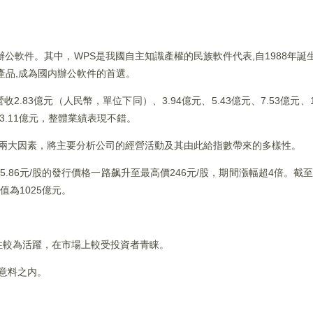
件。其中，WPS是我國自主知識產權的民族軟件代表,自1988年誕生以來,
產品,成為國内辦公軟件的首選。
收2.83億元（人民幣，單位下同）、3.94億元、5.43億元、7.53億元、
元、3.11億元，整體業績表現不錯。
的兩大因素，將主要分析公司的經營活動及其由此給指數帶來的多樣性。
86元/股的發行價格一路飙升至最高價246元/股，期間漲幅超4倍。截至
市值為1025億元。
性較為活躍，在市場上較受投資者青睐。
在意料之内。