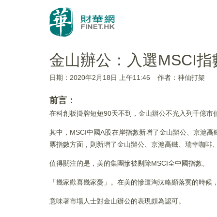
金山辦公：入選MSCI
日期：2020年2月18日 上午11:46
作者：神仙打架
前言：
在科創板掛牌短短90天不到，金山辦公不光入列千億市值
其中，MSCI中國A股在岸指數新增了金山辦公、京滬
票指數方面，則新增了金山辦公、京滬高鐵、瑞幸咖啡
值得關注的是，美的集團慘被剔除MSCI全中國指數。
「幾家歡喜幾家憂」。在美的慘遭淘汰略顯落寞的時候，
意味著市場人士對金山辦公的表現頗為認可。