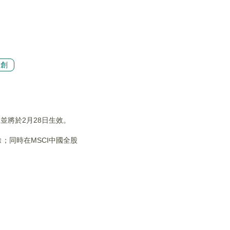
原創
並將於2月28日生效。
；同時在MSCI中國全股