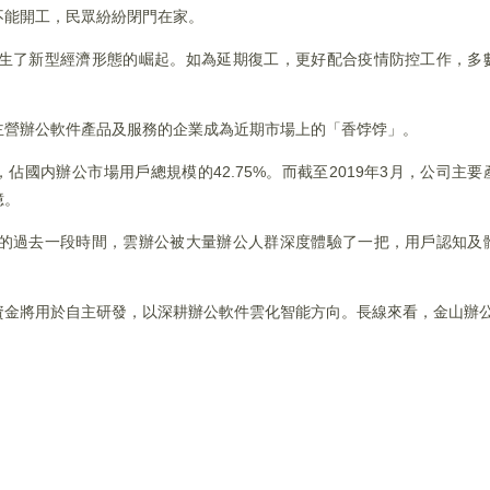
不能開工，民眾紛紛閉門在家。
生了新型經濟形態的崛起。如為延期復工，更好配合疫情防控工作，多
主營辦公軟件產品及服務的企業成為近期市場上的「香饽饽」。
佔國内辦公市場用戶總規模的42.75%。而截至2019年3月，公司主要產
億。
的過去一段時間，雲辦公被大量辦公人群深度體驗了一把，用戶認知及
資金將用於自主研發，以深耕辦公軟件雲化智能方向。長線來看，金山辦