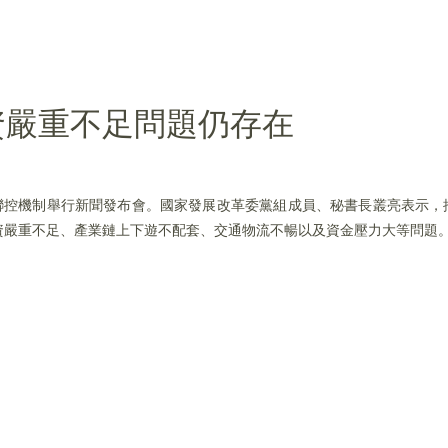
資嚴重不足問題仍存在
防聯控機制舉行新聞發布會。國家發展改革委黨組成員、秘書長叢亮表示，
資嚴重不足、產業鏈上下遊不配套、交通物流不暢以及資金壓力大等問題