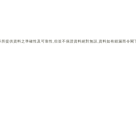
所提供資料之準確性及可靠性,但並不保證資料絕對無誤,資料如有錯漏而令閣