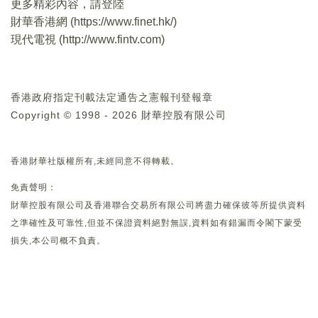
更多精彩內容，請登陸
財華香港網 (
https://www.finet.hk/
)
現代電視 (
http://www.fintv.com
)
香港政府指定刊載法定通告之憲報刊登報章
Copyright © 1998 - 2026 財華控股有限公司
香港財華社版權所有,未經同意不得轉載。
免責聲明：
財華控股有限公司及香港聯合交易所有限公司將盡力確保彼等所提供資料
之準確性及可靠性,但並不保證資料絕對無誤,資料如有錯漏而令閣下蒙受
損失,本公司概不負責。