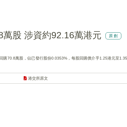
0.8萬股 涉資約92.16萬港元
原創
日回購70.8萬股，佔已發行股份0.0353%，每股回購價介乎1.25港元至1.3
港交所原文