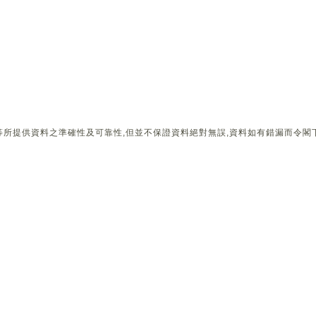
所提供資料之準確性及可靠性,但並不保證資料絕對無誤,資料如有錯漏而令閣