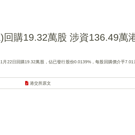
)回購19.32萬股 涉資136.49萬
年1月22日回購19.32萬股，佔已發行股份0.0139%，每股回購價介乎7.0
港交所原文