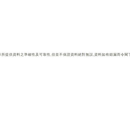
所提供資料之準確性及可靠性,但並不保證資料絕對無誤,資料如有錯漏而令閣