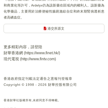
和商業化等許可，Ardelyx仍為該新藥在區域内的權利人。該新藥為
化學藥品，主要用於治療便秘性腸易激綜合症和終末期腎病透析患
者高磷血症。
港交所原文
更多精彩內容，請登陸
財華香港網 (
https://www.finet.hk/
)
現代電視 (
http://www.fintv.com
)
香港政府指定刊載法定通告之憲報刊登報章
Copyright © 1998 - 2026 財華控股有限公司
香港財華社版權所有,未經同意不得轉載。