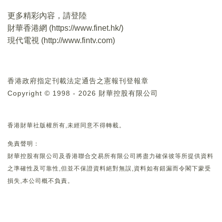
更多精彩內容，請登陸
財華香港網 (
https://www.finet.hk/
)
現代電視 (
http://www.fintv.com
)
香港政府指定刊載法定通告之憲報刊登報章
Copyright © 1998 - 2026 財華控股有限公司
香港財華社版權所有,未經同意不得轉載。
免責聲明：
財華控股有限公司及香港聯合交易所有限公司將盡力確保彼等所提供資料
之準確性及可靠性,但並不保證資料絕對無誤,資料如有錯漏而令閣下蒙受
損失,本公司概不負責。