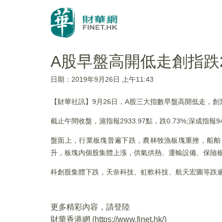
A股早盤高開低走創指跌2
日期：2019年9月26日 上午11:43
【財華社訊】9月26日，A股三大指數早盤高開低走，
截止午間收盤，滬指報2933.97點，跌0.73%;深成指報948
盤面上，行業板塊普遍下跌，農林牧漁板塊重挫，船舶
升，板塊内個股集體上漲，供氣供熱、運輸設備、保險
科創股集體下跌，天奈科技、虹軟科技、航天宏圖等跌逾
更多精彩內容，請登陸
財華香港網 (
https://www.finet.hk/
)