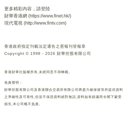
更多精彩內容，請登陸
財華香港網 (
https://www.finet.hk/
)
現代電視 (
http://www.fintv.com
)
香港政府指定刊載法定通告之憲報刊登報章
Copyright © 1998 - 2026 財華控股有限公司
香港財華社版權所有,未經同意不得轉載。
免責聲明：
財華控股有限公司及香港聯合交易所有限公司將盡力確保彼等所提供資料
之準確性及可靠性,但並不保證資料絕對無誤,資料如有錯漏而令閣下蒙受
損失,本公司概不負責。