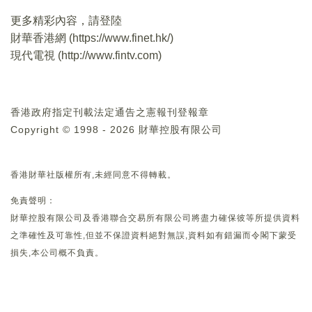
更多精彩內容，請登陸
財華香港網 (
https://www.finet.hk/
)
現代電視 (
http://www.fintv.com
)
香港政府指定刊載法定通告之憲報刊登報章
Copyright © 1998 - 2026 財華控股有限公司
香港財華社版權所有,未經同意不得轉載。
免責聲明：
財華控股有限公司及香港聯合交易所有限公司將盡力確保彼等所提供資料
之準確性及可靠性,但並不保證資料絕對無誤,資料如有錯漏而令閣下蒙受
損失,本公司概不負責。