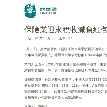
保險業迎來稅收減負紅包
日期：2019年5月30日 上午8:27
5月29日，財政部發佈《關於保險企業手續費及佣金
當年全部保費收入扣除退保金等後餘額的18%(含本數
業内人士表示，2018年財產險行業手續費率激增，由
續費率超預期下降，另一方面抵稅比例從15%升至18%
據機構測算，在新的稅收政策下，中國人壽(601628-CN)、新
分别提升約45%、25%、22%、11%。另外，A股市
額為8887.64萬元，佔其本次增資完畢後註冊資本3.74
股份有限公司註冊資本為人民幣10億元。
來源：中證資訊