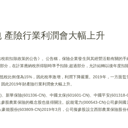
 產險行業利潤會大幅上升
支出稅前扣除政策的公告》。公告稱，保險企業發生與其經營活動有關的手
)的部分，在計算應納稅所得額時準予扣除;超過部分，允許結轉以後年度扣
於抵稅比例僅為15%，因此稅率激增，利潤下降嚴重。2019年，一方面
，因此2019年財產險行業利潤會大幅上升。
華保險(601336-CN)、中國太保(601601-CN)、中國平安(601318
場上參股農業保險的概念股也值得關注。皖能電力(000543-CN)公司參
%;豪能股份(603809-CN)2019年3月，公司擬參股設立西部農業保險