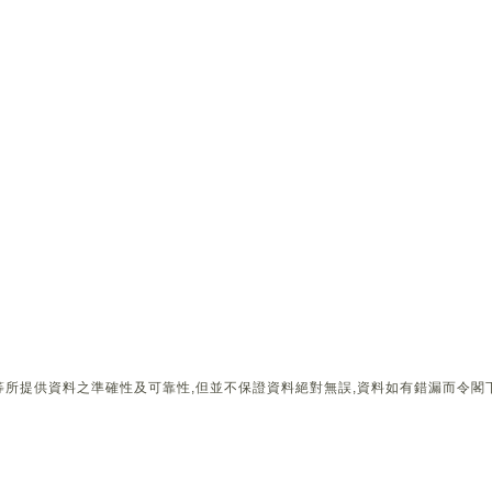
所提供資料之準確性及可靠性,但並不保證資料絕對無誤,資料如有錯漏而令閣