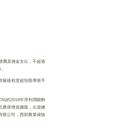
續費及佣金支出，不超過
除。
監管嚴格程度超預期導致手
-CN)的2018年淨利潤能夠
與國元農保增資擴股，出資總
股份有限公司，西部農業保險