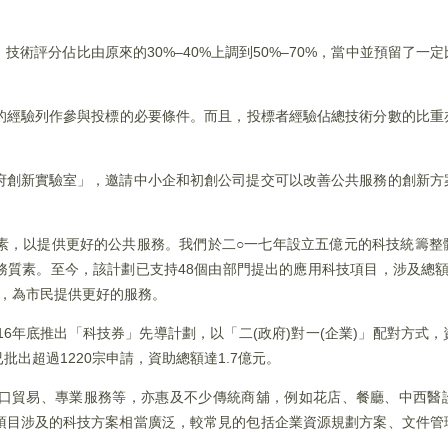
術評分佔比由原來的30%–40%上調到50%–70%，當中並預留了一
。
的經驗列作參與投標的必要條件。而且，投標者經驗佔總技術分數的比重亦
府創新實驗室」，邀請中小企和初創公司提交可以改善公共服務的創新方
素，以提供更好的公共服務。我們於二○一七年設立五億元的科技統籌整
務質素。至今，該計劃已支持48個由部門提出的應用科技項目，涉及總額
，為市民提供更好的服務。
16年底推出「科技券」先導計劃，以「二(政府)對一(企業)」配對方式
出超過1220宗申請，資助總額達1.7億元。
口貿易、專業服務等，亦惠及不少傳統商舖，例如花店、餐廳、中西醫
項目涉及的科技方案相當廣泛，較常見的包括企業資源規劃方案、文件管
。