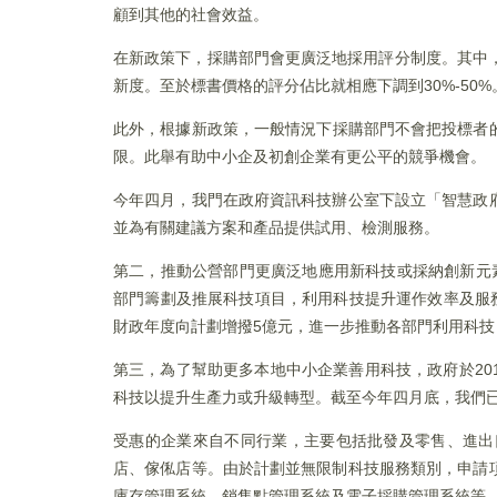
顧到其他的社會效益。
在新政策下，採購部門會更廣泛地採用評分制度。其中，技
新度。至於標書價格的評分佔比就相應下調到30%-50%
此外，根據新政策，一般情況下採購部門不會把投標者
限。此舉有助中小企及初創企業有更公平的競爭機會。
今年四月，我門在政府資訊科技辦公室下設立「智慧政
並為有關建議方案和產品提供試用、檢測服務。
第二，推動公營部門更廣泛地應用新科技或採納創新元
部門籌劃及推展科技項目，利用科技提升運作效率及服
財政年度向計劃增撥5億元，進一步推動各部門利用科技
第三，為了幫助更多本地中小企業善用科技，政府於20
科技以提升生產力或升級轉型。截至今年四月底，我們已批
受惠的企業來自不同行業，主要包括批發及零售、進出
店、傢俬店等。由於計劃並無限制科技服務類別，申請
庫存管理系統、銷售點管理系統及電子採購管理系統等