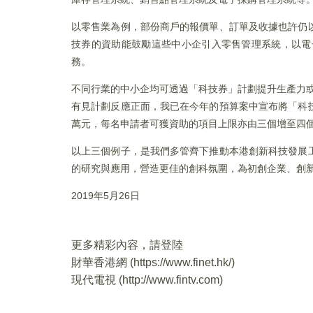
以零售業為例，部份商戶的報價單、訂單及收據也許仍
技券的資助能鼓勵這些中小企引入零售管理系統，以電
務。
不同行業的中小企均可透過「科技券」計劃提升生產力
有見計劃反應正面，我已在今年的預算案中宣布將「科
萬元，每名申請者可獲資助的項目上限亦由三個增至四
以上三個例子，是我們多管齊下推動本港創新科技發展
的研究與應用，營造更佳的創科氛圍，為初創企業、創
2019年5月26日
更多精彩內容，請登陸
財華香港網 (
https://www.finet.hk/
)
現代電視 (
http://www.fintv.com
)