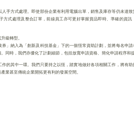
以人手方式處理。即使部份企業有利用電腦出單，銷售及庫存等仍未達致
子方式處理及整合訂單，前線員工亦可更好掌握貨品即時、準確的資訊
或升級轉型。
技券」納入為「創新及科技基金」下的一個恆常資助計劃，並將每名申請
個。同時，我們亦優化了計劃細節，包括放寬申請資格、簡化申請程序和
工作的其中一環。我們只要持之以恆，踏實地做好各項相關工作，將有助
新產業甚至傳統企業開拓更有利的發展空間。