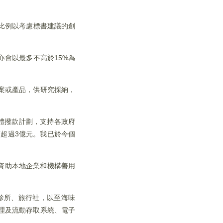
定比例以考慮標書建議的創
會以最多不高於15%為
案或產品，供研究採納，
體撥款計劃，支持各政府
超過3億元。我已於今個
，資助本地企業和機構善用
診所、旅行社，以至海味
理及流動存取系統、電子