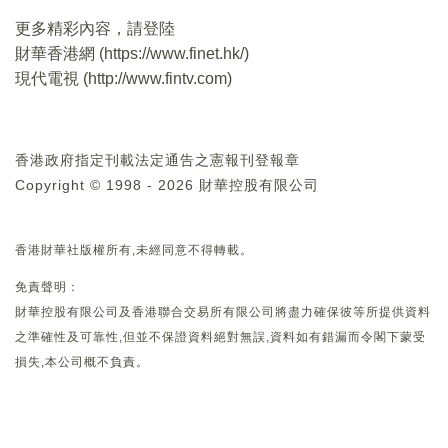
更多精彩內容，請登陸
財華香港網 (
https://www.finet.hk/
)
現代電視 (
http://www.fintv.com
)
香港政府指定刊載法定通告之憲報刊登報章
Copyright © 1998 - 2026 財華控股有限公司
香港財華社版權所有,未經同意不得轉載。
免責聲明：
財華控股有限公司及香港聯合交易所有限公司將盡力確保彼等所提供資料
之準確性及可靠性,但並不保證資料絕對無誤,資料如有錯漏而令閣下蒙受
損失,本公司概不負責。