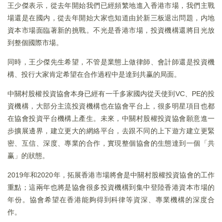
王少傑表示，從去年開始我們已經頻繁地進入香港市場，我們主戰
場還是在國内，從去年開始大家也知道由於新三板退出問題，内地
資本市場面臨著新的挑戰。不光是香港市場，投資機構還將目光放
到整個國際市場。
同時，王少傑先生希望，不管是業態上做律師、會計師還是投資機
構、投行大家肯定希望在合作過程中是達到共赢的局面。
中關村股權投資協會本身已經有一千多家國内從天使到VC、PE的投
資機構，大部分主流投資機構也在協會平台上，很多明星項目也都
在協會投資平台機構上產生。未來，中關村股權投資協會願意進一
步擴展邊界，建立更大的網絡平台，去跟不同的上下遊方建立更緊
密、互信、深度、專業的合作，實現整個協會的生態達到一個「共
赢」的狀態。
2019年和2020年，拓展香港市場將會是中關村股權投資協會的工作
重點；這兩年也將是協會很多投資機構到集中登陸香港資本市場的
年份。協會希望在香港能夠得到科律等資深、專業機構的深度合
作。