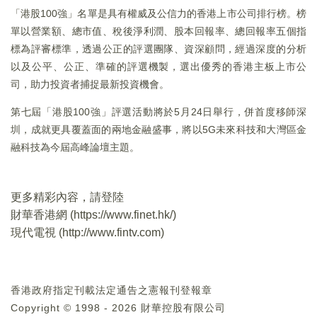
「港股100強」名單是具有權威及公信力的香港上市公司排行榜。榜
單以營業額、總市值、稅後淨利潤、股本回報率、總回報率五個指
標為評審標準，透過公正的評選團隊、資深顧問，經過深度的分析
以及公平、公正、準確的評選機製，選出優秀的香港主板上市公
司，助力投資者捕捉最新投資機會。
第七屆「港股100強」評選活動將於5月24日舉行，併首度移師深
圳，成就更具覆蓋面的兩地金融盛事，將以5G未來科技和大灣區金
融科技為今屆高峰論壇主題。
更多精彩內容，請登陸
財華香港網 (
https://www.finet.hk/
)
現代電視 (
http://www.fintv.com
)
香港政府指定刊載法定通告之憲報刊登報章
Copyright © 1998 - 2026 財華控股有限公司