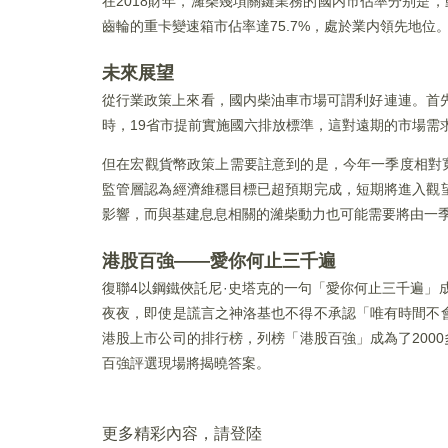
在2018財年，濰柴幾項關鍵業務的國内市佔率分别是，
齒輪的重卡變速箱市佔率達75.7%，處於業内領先地位
未來展望
從行業政策上來看，國内柴油車市場可謂利好連連。首
時，19省市提前實施國六排放標準，這對遠期的市場需
但在宏觀貨幣政策上需要註意到的是，今年一季度相對
監管層認為經濟維穩目標已超預期完成，短期將進入觀
影響，而與基建息息相關的濰柴動力也可能需要將由一
港股百強——愛你何止三千遍
復聯4以鋼鐵俠託尼·史塔克的一句「愛你何止三千遍」
夜夜，即使是謊言之神洛基也不得不承認「唯有時間不
港股上市公司的排行榜，列榜「港股百強」成為了200
百強評選現場將揭曉答案。
更多精彩內容，請登陸