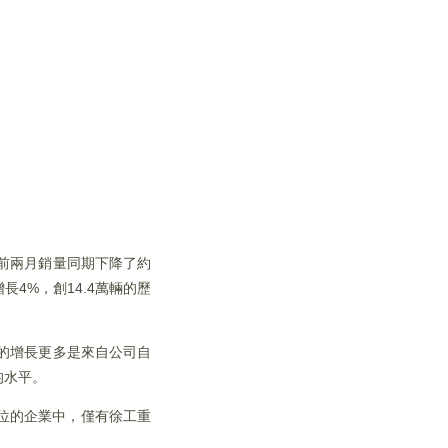
前兩月銷量同期下降了約
4%，創14.4萬輛的歷
績的增長更多是來自公司自
均水平。
位的企業中，僅有徐工重