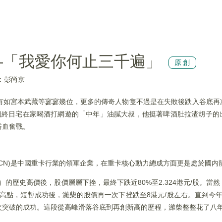
—「我愛你何止三千遍」
原創
：彭尚京
有如宮本武藏等寥寥幾位，更多的傳奇人物隻不過是在失敗後跌入谷底再
個終日宅在家喝酒打網遊的「中年」油膩大叔，他挺著啤酒肚拉渣胡子的
浴血奮戰。
0338-CN)是中國重卡行業的領軍企業，在重卡核心動力總成方面更是處於國
復權後）的歷史高價後，股價層層下挫，最終下跌近80%至2.324港元/股。
股的前期高點，短暫成功後，濰柴的股價再一次下挫跌至8港元/股左右。直到今
次突破的成功。這段從高峰滑落谷底到再創新高的歷程，濰柴整整花了八