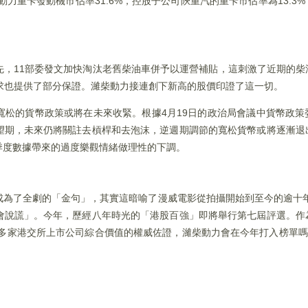
動力重卡發動機市佔率31.6%，控股子公司陝重汽的重卡市佔率為13.3
。
先，11部委發文加快淘汰老舊柴油車併予以運營補貼，這刺激了近期的柴
求也提供了部分保證。濰柴動力接連創下新高的股價印證了這一切。
寬松的貨幣政策或將在未來收緊。根據4月19日的政治局會議中貨幣政策
望期，未來仍將關註去槓桿和去泡沫，逆週期調節的寬松貨幣或將逐漸退
季度數據帶來的過度樂觀情緒做理性的下調。
成為了全劇的「金句」，其實這暗喻了漫威電影從拍攝開始到至今的逾十年
會說謊」。今年，歷經八年時光的「港股百強」即將舉行第七屆評選。作
0多家港交所上市公司綜合價值的權威佐證，濰柴動力會在今年打入榜單嗎