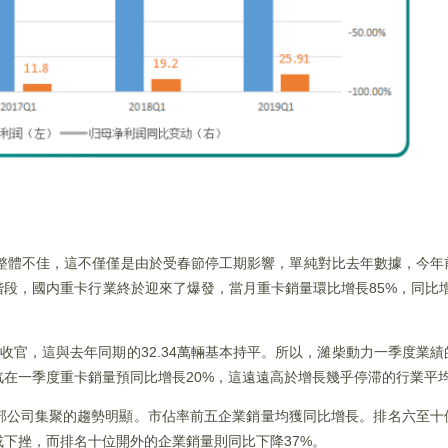
現整體不佳，這不僅僅是由於受春節停工期影響，單純對比去年數據，今年
段，國内重卡行業終於迎來了爆發，當月重卡銷量環比增長85%，同比增長
輛收官，這與去年同期的32.34萬輛基本持平。所以，濰柴動力一季度業
汽在一季度重卡銷量預同比增長20%，這遠遠高於增長幾乎停滞的行業平
部公司集聚的趨勢明顯。市佔率前五企業銷量均獲同比增長。排名六至十
下挫，而排名十位開外的企業銷量則同比下降37%。