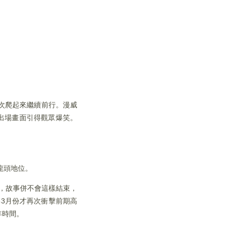
次爬起來繼續前行。漫威
出場畫面引得觀眾爆笑。
内龍頭地位。
當然，故事併不會這樣結束，
年3月份才再次衝擊前期高
年時間。