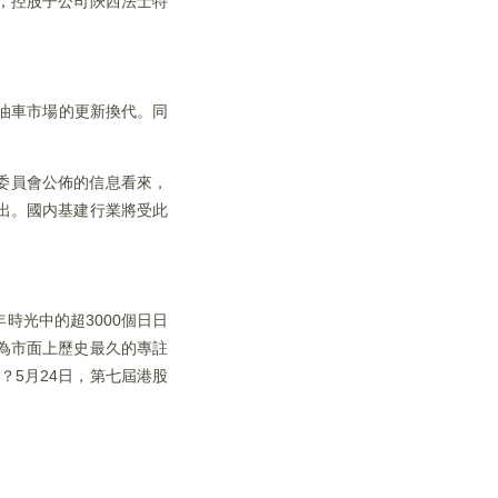
%，控股子公司陝西法士特
油車市場的更新換代。同
委員會公佈的信息看來，
出。國内基建行業將受此
時光中的超3000個日日
為市面上歷史最久的專註
？5月24日，第七屆港股