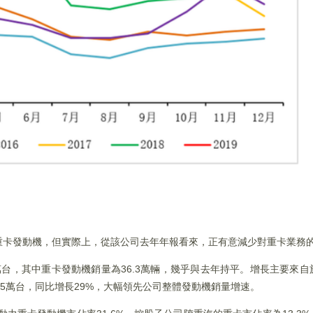
重卡發動機，但實際上，從該公司去年年報看來，正有意減少對重卡業務
.9萬台，其中重卡發動機銷量為36.3萬輛，幾乎與去年持平。增長主要來
2.5萬台，同比增長29%，大幅領先公司整體發動機銷量增速。