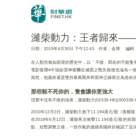
濰柴動力：王者歸來—
日期：2019年4月30日 下午12:43
作者：金博
編輯
在人類浩瀚如群星的歷史中，以「不敗」聞名的可能隻
電影復聯4中強如雷神索爾在滅霸之戰失敗後也淪為一
當然，他最終還是雙持暴風戰斧和雷神之錘再次為使命
那些殺不死你的，隻會讓你更強大
現實中沒有不敗的強者，濰柴動力(02338-HK)(00
2010年12月2日，濰柴動力創下11.194港元/股（
在2018年6月12日，濰柴再次衝擊11.194港元/
點，短暫調整之後，一鼓作氣的連續長陽終於確認了這