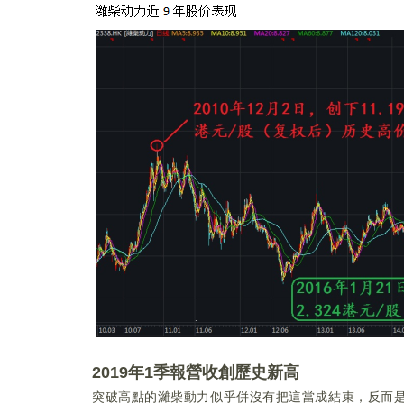
2019年1季報營收創歷史新高
突破高點的濰柴動力似乎併沒有把這當成結束，反而是