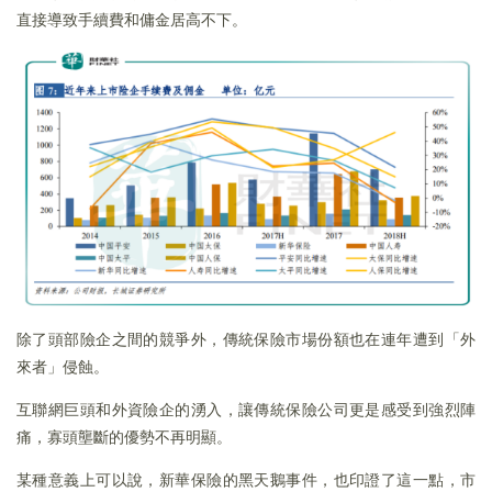
直接導致手續費和傭金居高不下。
除了頭部險企之間的競爭外，傳統保險市場份額也在連年遭到「外
來者」侵蝕。
互聯網巨頭和外資險企的湧入，讓傳統保險公司更是感受到強烈陣
痛，寡頭壟斷的優勢不再明顯。
某種意義上可以說，新華保險的黑天鵝事件，也印證了這一點，市