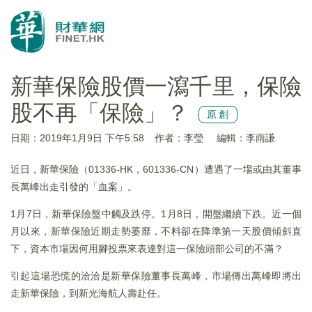
新華保險股價一瀉千里，保險
股不再「保險」？
原創
日期：2019年1月9日 下午5:58
作者：李瑩
編輯：李雨謙
近日，新華保險（01336-HK，601336-CN）遭遇了一場或由其董事
長萬峰出走引發的「血案」。
1月7日，新華保險盤中觸及跌停。1月8日，開盤繼續下跌。近一個
月以來，新華保險近期走勢萎靡，不料卻在降準第一天股價傾斜直
下，資本市場因何用腳投票來表達對這一保險頭部公司的不滿？
引起這場恐慌的洽洽是新華保險董事長萬峰，市場傳出萬峰即將出
走新華保險，到新光海航人壽赴任。