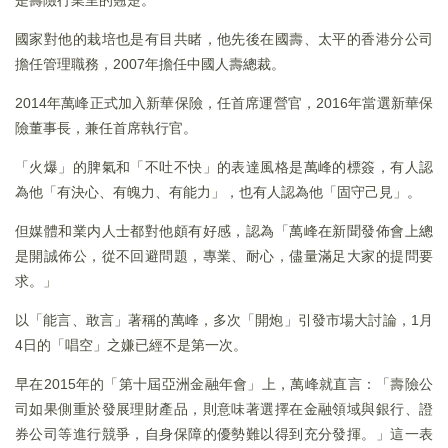
是壽險行業里的翹楚。
國家對他的栽培也是有目共睹，他先後在國壽、太平的香港分公司
擔任管理職務，2007年擔任中國人壽總裁。
2014年萬峰正式加入新華保險，任首席運營官，2016年當選新華保
險董事長，兼任首席執行官。
「火爆」的脾氣和「不吐不快」的表達風格是萬峰的標簽，有人認
為他「有決心、有魄力、有能力」，也有人認為他「固守己見」。
但媒體和業内人士都對他頗有好感，認為「萬峰在新聞發佈會上總
是開誠佈公，從不回避問題，專業、耐心，儘量滿足大家的提問要
求。」
以「能言、敢言」著稱的萬峰，多次「開炮」引發市場大討論，1月
4日的「唱空」之嫌已經不是第一次。
早在2015年的「第十屆亞洲金融年會」上，萬峰就直言：「壽險公
司如果側重於發展理財產品，則意味著選擇在金融領域與銀行、證
券公司等進行競爭，自身保障的優勢難以得到充分發揮。」這一表