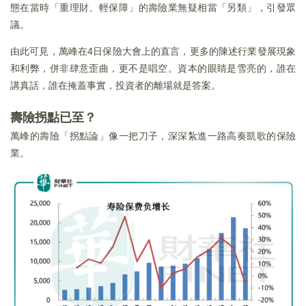
態在當時「重理財、輕保障」的壽險業無疑相當「另類」，引發眾
議。
由此可見，萬峰在4日保險大會上的直言，更多的陳述行業發展現象
和利弊，併非肆意歪曲，更不是唱空。資本的眼睛是雪亮的，誰在
講真話，誰在掩蓋事實，投資者的離場就是答案。
壽險拐點已至？
萬峰的壽險「拐點論」像一把刀子，深深紮進一路高奏凱歌的保險
業。