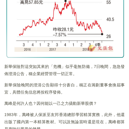
新華保險對這突如其來的「危機」似乎毫無防備，7日晚間，急急發
佈澄清公告，稱企業經營管理一切正常。
新華保險晚間的澄清公告顯得十分蒼白，稱正在籌劃董事會換屆事
宜，具體任免信息將按程序發佈。
萬峰是何許人也？因何能以一己之力撬動新華股價？
1983年，萬峰被人保派至友邦香港總部學習精算實務，此外，他還
出版了國内第一本精算教材。可以說無論當時還是現在，萬峰都算