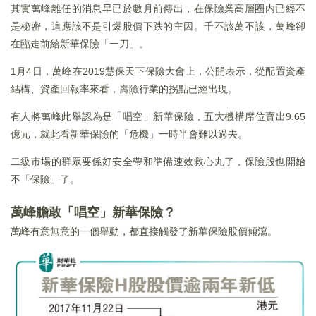
其實萬峰離任的消息早已於數月前傳出，在保險業高層圈内已經不
是秘密，這應該不是引爆股價下跌的主因。千不該萬不該，萬峰卻
在臨走前給新華保險「一刀」。
1月4日，萬峰在2019慧保天下保險大會上，公開表示，從配置資產
結構、資產回報率來看，壽險行業的拐點已經出現。
有人將萬峰此舉認為是「唱空」新華保險，五大機構席位賣出9.65
億元，就此看新華保險的「危機」一時半會難以過去。
二級市場的群眾要係好安全帶和準備速效救心丸了，保險股也開始
不「保險」了。
萬峰膽敢「唱空」新華保險？
萬峰有意無意的一個舉動，都直接觸發了新華保險股價傾瀉。