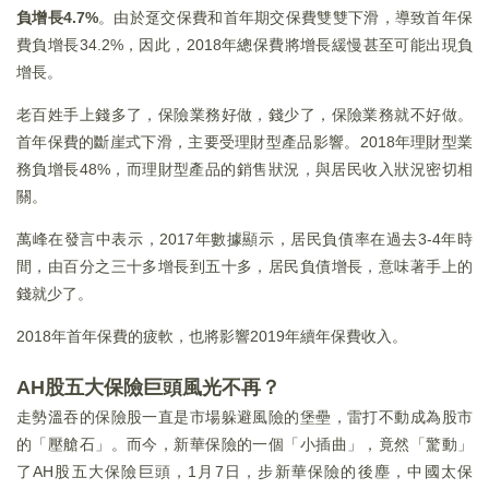
負增長4.7%
。由於趸交保費和首年期交保費雙雙下滑，導致首年保
費負增長34.2%，因此，2018年總保費將增長緩慢甚至可能出現負
增長。
老百姓手上錢多了，保險業務好做，錢少了，保險業務就不好做。
首年保費的斷崖式下滑，主要受理財型產品影響。2018年理財型業
務負增長48%，而理財型產品的銷售狀況，與居民收入狀況密切相
關。
萬峰在發言中表示，2017年數據顯示，居民負債率在過去3-4年時
間，由百分之三十多增長到五十多，居民負債增長，意味著手上的
錢就少了。
2018年首年保費的疲軟，也將影響2019年續年保費收入。
AH股五大保險巨頭風光不再？
走勢溫吞的保險股一直是市場躲避風險的堡壘，雷打不動成為股市
的「壓艙石」。而今，新華保險的一個「小插曲」，竟然「驚動」
了AH股五大保險巨頭，1月7日，步新華保險的後塵，中國太保