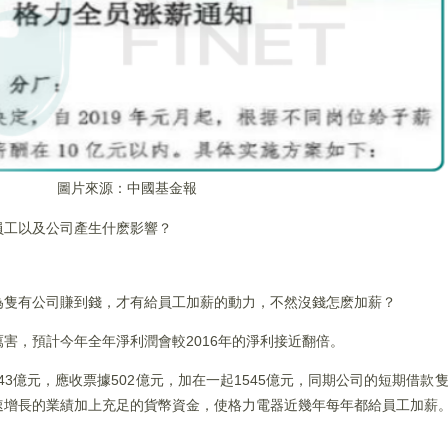
圖片來源：中國基金報
員工以及公司產生什麽影響？
為隻有公司賺到錢，才有給員工加薪的動力，不然沒錢怎麽加薪？
害，預計今年全年淨利潤會較2016年的淨利接近翻倍。
43億元，應收票據502億元，加在一起1545億元，同期公司的短期借款隻
速增長的業績加上充足的貨幣資金，使格力電器近幾年每年都給員工加薪