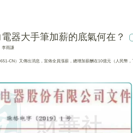
力電器大手筆加薪的底氣何在？
：李雨謙
651-CN）又傳出消息，宣佈全員漲薪，總增加薪酬在10億元（人民幣