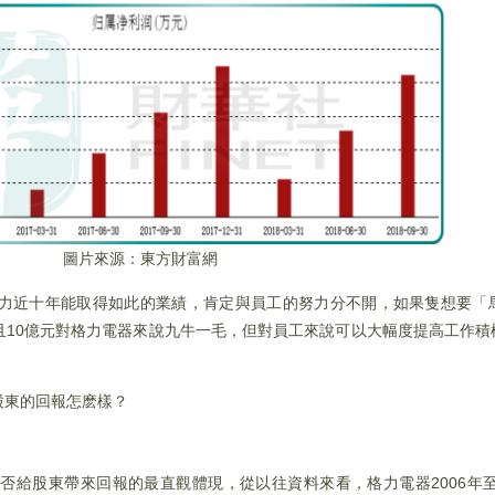
圖片來源：東方財富網
力近十年能取得如此的業績，肯定與員工的努力分不開，如果隻想要「
且10億元對格力電器來說九牛一毛，但對員工來說可以大幅度提高工作積
股東的回報怎麽樣？
給股東帶來回報的最直觀體現，從以往資料來看，格力電器2006年至