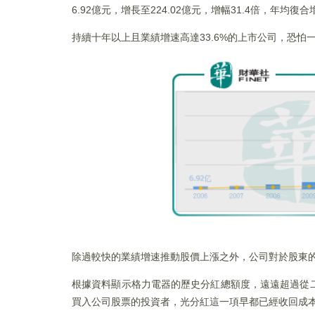
6.92億元，增長至224.02億元，增幅31.4倍，年均復合
持續十年以上且業績增速高達33.6%的上市公司，恐怕
除過較快的業績增速推動股價上漲之外，公司對於股東
根據資料顯示格力電器的歷史分紅總額度，遠遠超過從
買入公司股票的投資者，光分紅這一項早都已經收回成