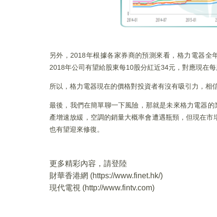
另外，2018年根據各家券商的預測來看，格力電器全年
2018年公司有望給股東每10股分紅近34元，對應現在每
所以，格力電器現在的價格對投資者有沒有吸引力，相
最後，我們在簡單聊一下風險，那就是未來格力電器的
產增速放緩，空調的銷量大概率會遭遇瓶頸，但現在市
也有望迎來修復。
更多精彩內容，請登陸
財華香港網 (
https://www.finet.hk/
)
現代電視 (
http://www.fintv.com
)