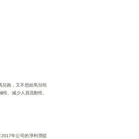
馬兒跑，又不想給馬兒吃
極性、減少人員流動性、
2017年公司的淨利潤從