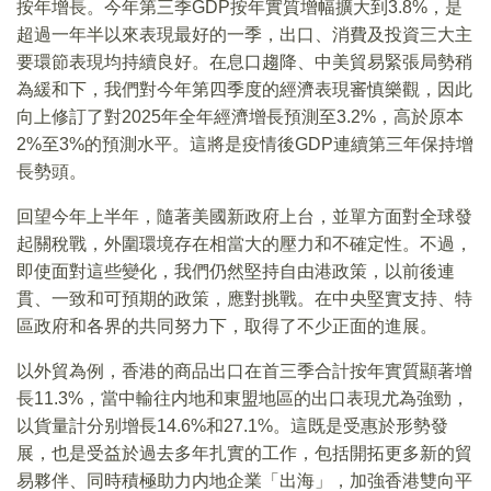
按年增長。今年第三季GDP按年實質增幅擴大到3.8%，是
超過一年半以來表現最好的一季，出口、消費及投資三大主
要環節表現均持續良好。在息口趨降、中美貿易緊張局勢稍
為緩和下，我們對今年第四季度的經濟表現審慎樂觀，因此
向上修訂了對2025年全年經濟增長預測至3.2%，高於原本
2%至3%的預測水平。這將是疫情後GDP連續第三年保持增
長勢頭。
回望今年上半年，隨著美國新政府上台，並單方面對全球發
起關稅戰，外圍環境存在相當大的壓力和不確定性。不過，
即使面對這些變化，我們仍然堅持自由港政策，以前後連
貫、一致和可預期的政策，應對挑戰。在中央堅實支持、特
區政府和各界的共同努力下，取得了不少正面的進展。
以外貿為例，香港的商品出口在首三季合計按年實質顯著增
長11.3%，當中輸往内地和東盟地區的出口表現尤為強勁，
以貨量計分别增長14.6%和27.1%。這既是受惠於形勢發
展，也是受益於過去多年扎實的工作，包括開拓更多新的貿
易夥伴、同時積極助力内地企業「出海」，加強香港雙向平