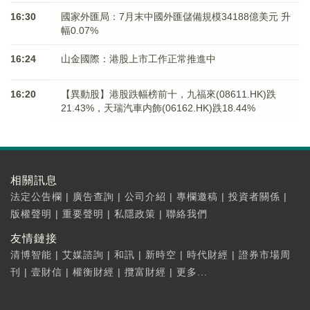
16:30
國家外匯局：7月末中國外匯儲備規模34188億美元 升
幅0.07%
16:24
山金國際：港股上市工作正常推進中
16:20
【異動股】港股跌幅榜前十，九福來(08611.HK)跌
21.43%，天瑞汽車内飾(06162.HK)跌18.44%
相關訊息
法定公告欄
|
廣告查詢
|
公司介紹
|
專欄邀稿
|
投資者關係
|
版權聲明
|
重要聲明
|
私隱政策
|
聯絡我們
友情鏈接
清博智能
|
艾媒諮詢
|
和訊
|
新時空
|
時代財經
|
證券市場周
刊
|
壹財信
|
權衡財經
|
攬富財經
|
更多...