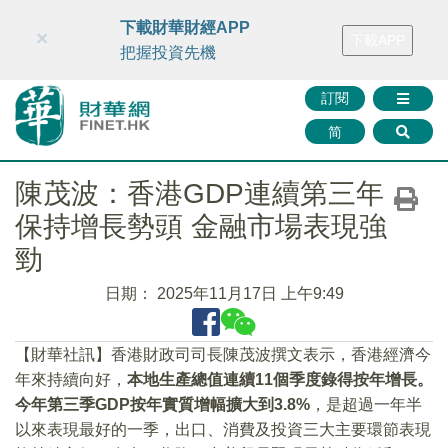
財華智庫網
FINTV
FINMETA
財華證券
媒體矩陣
下載財華財經APP
×
下載APP
智庫沙龍
聯絡我們
把握投資先機
訂閱
简
陳茂波：香港GDP連續第三年
保持增長勢頭 金融市場表現強
勁
日期：
2025年11月17日 上午9:49
【財華社訊】香港財政司司長陳茂波撰文表示，香港經濟今
年來持續向好，
本地生產總值連續11個季度錄得按年增長。
今年第三季GDP按年實質增幅擴大到3.8%
，是超過一年半
以來表現最好的一季，出口、消費及投資三大主要環節表現