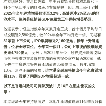
均持續良好。在息口趨降、中美貿易緊張局勢稍為緩和下，
對今年第四季度的經濟表現審慎樂觀，因此向上修訂了
對
2025年全年經濟增長預測至3.2%，高於原本2%至3%的預
測水平。這將是疫情後GDP連續第三年保持增長勢頭
。
他還表示，恒生指數今年來累升逾三成，首十個月平均每日
成交額達2,580億元，較2024年全年平均升近一倍。同期
有
81家新上市公司，IPO集資額近2,160億元，按年上升逾兩
倍，位居全球首位。今年首十個月，公司上市後的後續融資
更達4,750億元
。另外，自2022年至今，經投資推廣署協助
而落戶香港或在港擴展業務的家族辦公室亦超過200家；截
至去年年底香港管理資產總值逾35萬億港元，按年增加
13%。這些正面的發展，讓
本港金融服務輸出今年來實質增
長11%，貢獻了同期GDP增長超過一成
。
以下是香港財政司司長陳茂波11月16日在網志發表的文
章：
本港經濟今年來持續向好，本地生產總值連續11個季度錄得