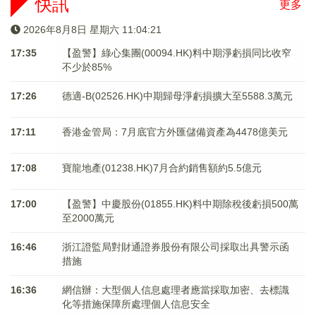
快訊
更多
2026年8月8日 星期六 11:04:22
17:35
【盈警】綠心集團(00094.HK)料中期淨虧損同比收窄
不少於85%
17:26
德適-B(02526.HK)中期歸母淨虧損擴大至5588.3萬元
17:11
香港金管局：7月底官方外匯儲備資產為4478億美元
17:08
寶龍地產(01238.HK)7月合約銷售額約5.5億元
17:00
【盈警】中慶股份(01855.HK)料中期除稅後虧損500萬
至2000萬元
16:46
浙江證監局對財通證券股份有限公司採取出具警示函
措施
16:36
網信辦：大型個人信息處理者應當採取加密、去標識
化等措施保障所處理個人信息安全