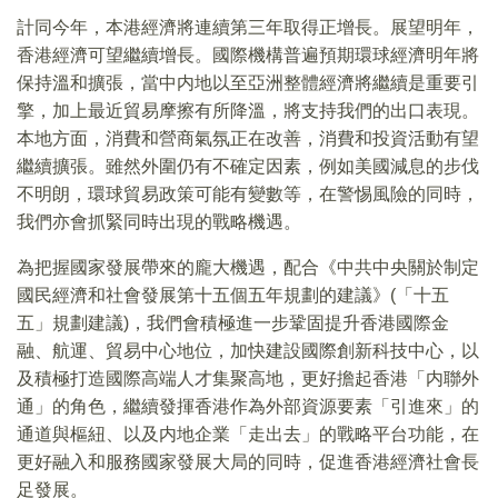
計同今年，本港經濟將連續第三年取得正增長。展望明年，
香港經濟可望繼續增長。國際機構普遍預期環球經濟明年將
保持溫和擴張，當中内地以至亞洲整體經濟將繼續是重要引
擎，加上最近貿易摩擦有所降溫，將支持我們的出口表現。
本地方面，消費和營商氣氛正在改善，消費和投資活動有望
繼續擴張。雖然外圍仍有不確定因素，例如美國減息的步伐
不明朗，環球貿易政策可能有變數等，在警惕風險的同時，
我們亦會抓緊同時出現的戰略機遇。
為把握國家發展帶來的龐大機遇，配合《中共中央關於制定
國民經濟和社會發展第十五個五年規劃的建議》(「十五
五」規劃建議)，我們會積極進一步鞏固提升香港國際金
融、航運、貿易中心地位，加快建設國際創新科技中心，以
及積極打造國際高端人才集聚高地，更好擔起香港「内聯外
通」的角色，繼續發揮香港作為外部資源要素「引進來」的
通道與樞紐、以及内地企業「走出去」的戰略平台功能，在
更好融入和服務國家發展大局的同時，促進香港經濟社會長
足發展。