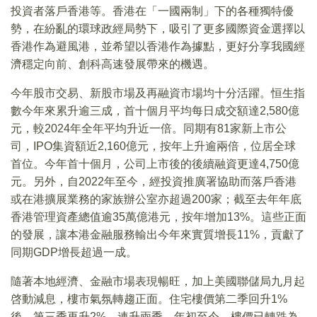
投資者落戶香港等。香港在「一國兩制」下的各種獨特優
勢，在紛亂的環球政經局勢下，吸引了更多國際資金選擇以
香港作為避風港，並希望以香港作為據點，更好分享我國經
濟穩定向前、創科高速發展帶來的機遇。
今年股市交易、新股市場及再融資市場均十分活躍。恒生指
數今年來累升逾三成，首十個月平均每日成交額達2,580億
元，較2024年全年平均升近一倍。同期有81家新上市公
司，IPO集資額近2,160億元，按年上升逾兩倍，位居全球
首位。今年首十個月，公司上市後的後續融資更達4,750億
元。另外，自2022年至今，經投資推廣署協助而落戶香港
或在港擴展業務的家族辦公室亦超過200家；截至去年年底
香港管理資產總值逾35萬億港元，按年增加13%。這些正面
的發展，讓本港金融服務輸出今年來實質增長11%，貢獻了
同期GDP增長超過一成。
隨著本地經濟、金融市場表現暢旺，加上美國聯儲局九月起
啓動減息，樓市氣氛轉趨正面。住宅樓價第二季回升1%
後，第三季再升2%，連升兩季。年初至今，樓價已轉跌為