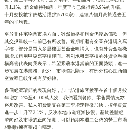
升1.1%。租金維持強韌，年度至今已錄得達3.9%的升幅。
十月交投數字依然活躍(約5700宗)，連續八個月高於過去五
年的平均數。
至於非住宅物業市場方面，雖然價格和租金仍較為偏軟，但
其交投量較一年前已有所改善。近期相繼有企業在港購入寫
字樓，部分是買入多層樓面甚至全幢購入，也有外資金融機
構增加租用甲級寫字樓樓面。有剛承租寫字樓的外資金融機
構高管代表向我表示，希望乘著本港當前的正面勢頭，進一
步拓展在港業務。此外，市場資訊顯示，有部分核心區商鋪
空置率已較年初有所好轉。
多個經濟環節的表現向好，加上訪港旅客數字在首十個月按
年增加12%至4,100萬人次，我們看到餐飲、零售業情況亦
逐步改善。私人消費開支在第三季增速輕微加快，按年實質
進一步上升至2.1%，反映本地市道逐漸恢復。基於整體經
濟向好及市場的正向預測，可以預期本週二公佈的勞工市場
相關數據有望趨向穩定。