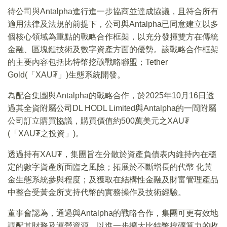
待公司與Antalpha進行進一步協商並達成協議，且符合所有
適用法律及法規的前提下，公司與Antalpha已同意建立以多
個核心領域為重點的戰略合作框架，以充分發揮雙方在傳統
金融、區塊鏈技術及數字資產方面的優勢。該戰略合作框架
的主要內容包括比特幣挖礦戰略聯盟；Tether
Gold(「XAU₮」)生態系統開發。
為配合集團與Antalpha的戰略合作，於2025年10月16日透
過其全資附屬公司DL HODL Limited與Antalpha的一間附屬
公司訂立購買協議，購買價值約500萬美元之XAU₮
(「XAU₮之投資」)。
透過持有XAU₮，集團旨在分散於資產負債表內維持內在穩
定的數字資產所面臨之風險；拓展於不斷增長的代幣 化黃
金生態系統參與程度；及獲取在結構性金融及財富管理產品
中整合受黃金所支持代幣的實務操作及技術經驗。
董事會認為，通過與Antalpha的戰略合作，集團可更有效地
調配其財務及運營資源，以進一步擴大比特幣挖礦算力的收