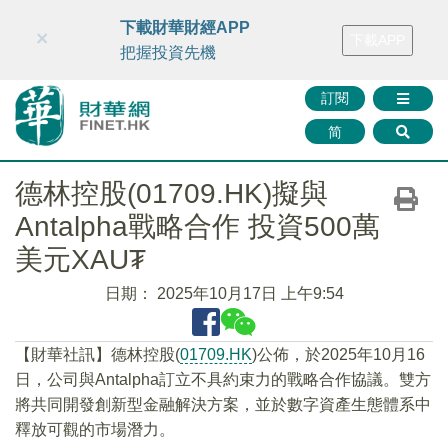
財華智庫網
FINTV
FINMETA
財華證券
媒體矩陣
下載財華財經APP
×
下載APP
智庫沙龍
聯絡我們
把握投資先機
訂閱
简
德林控股(01709.HK)擬與
Antalpha戰略合作 投資500萬
美元XAU₮
日期：
2025年10月17日 上午9:54
【財華社訊】德林控股(
01709.HK
)公佈，於2025年10月16
日，公司與Antalpha訂立不具約束力的戰略合作協議。雙方
將共同開發創新型金融解決方案，並於數字資產生態體系中
釋放可觀的市場潛力。