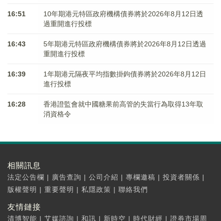
16:51
10年期港元特區政府機構債券將於2026年8月12日透
過重開進行投標
16:43
5年期港元特區政府機構債券將於2026年8月12日透過
重開進行投標
16:39
1年期港元隔夜平均指數掛鉤債券將於2026年8月12日
進行投標
16:28
香港證監會就中國糖果前高管的失當行為取得13年取
消資格令
相關訊息
法定公告欄
|
廣告查詢
|
公司介紹
|
專欄邀稿
|
投資者關係
|
版權聲明
|
重要聲明
|
私隱政策
|
聯絡我們
友情鏈接
清博智能
|
艾媒諮詢
|
和訊
|
新時空
|
時代財經
|
證券市場周