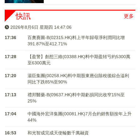
快訊
更多
2026年8月6日 星期四 14:47:07
17:36
百奧賽圖-B(02315.HK)料上半年歸母淨利潤同比增
391.87%至412.71%
17:28
【盈警】創想三維(03388.HK)料中期盈转亏約5300萬
至6300萬元
17:20
湯臣集團(00258.HK)料中期股東應佔除稅後綜合溢利
同比下跌85%至90%
17:13
禮邦醫藥-B(09637.HK)料中期虧損同比收窄15%至
25%
17:04
中國海外宏洋集團(00081.HK)7月合約銷售額按年上升
44%
16:53
和光智成完成天使輪數千萬融資