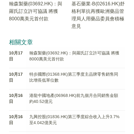
翰森製藥(03692.HK)：與
基石藥業-B(02616.HK)舒
羅氏訂立許可協議 將獲
格利單抗再獲歐洲藥品管
8000萬美元首付款
理局人用藥品委員會積極
意見
相關文章
10月17
翰森製藥(03692.HK)：與羅氏訂立許可協議 將獲
日
8000萬美元首付款
10月17
特步國際(01368.HK)第三季度主品牌零售銷售同
日
比增長低單位數
10月16
港龍中國地產(06968.HK)前九個月合同銷售金額
日
約40.52億元
10月16
九興控股(01836.HK)第三季度綜合收入上升3.7%
日
至4.042億美元