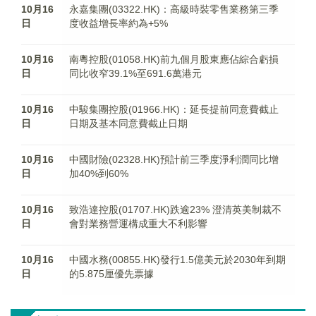
10月16
永嘉集團(03322.HK)：高級時裝零售業務第三季
日
度收益增長率約為+5%
10月16
南粵控股(01058.HK)前九個月股東應佔綜合虧損
日
同比收窄39.1%至691.6萬港元
10月16
中駿集團控股(01966.HK)：延長提前同意費截止
日
日期及基本同意費截止日期
10月16
中國財險(02328.HK)預計前三季度淨利潤同比增
日
加40%到60%
10月16
致浩達控股(01707.HK)跌逾23% 澄清英美制裁不
日
會對業務營運構成重大不利影響
10月16
中國水務(00855.HK)發行1.5億美元於2030年到期
日
的5.875厘優先票據