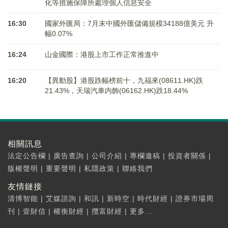
化等措施保障所處理個人信息安全
16:30
國家外匯局：7月末中國外匯儲備規模34188億美元 升
幅0.07%
16:24
山金國際：港股上市工作正常推進中
16:20
【異動股】港股跌幅榜前十，九福來(08611.HK)跌
21.43%，天瑞汽車内飾(06162.HK)跌18.44%
相關訊息
法定公告欄
|
廣告查詢
|
公司介紹
|
專欄邀稿
|
投資者關係
|
版權聲明
|
重要聲明
|
私隱政策
|
聯絡我們
友情鏈接
清博智能
|
艾媒諮詢
|
和訊
|
新時空
|
時代財經
|
證券市場周
刊
|
壹財信
|
權衡財經
|
攬富財經
|
更多...