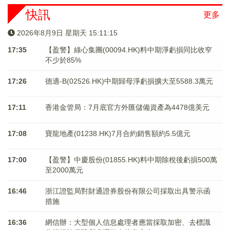
快訊
更多
2026年8月9日 星期天 15:11:16
17:35
【盈警】綠心集團(00094.HK)料中期淨虧損同比收窄
不少於85%
17:26
德適-B(02526.HK)中期歸母淨虧損擴大至5588.3萬元
17:11
香港金管局：7月底官方外匯儲備資產為4478億美元
17:08
寶龍地產(01238.HK)7月合約銷售額約5.5億元
17:00
【盈警】中慶股份(01855.HK)料中期除稅後虧損500萬
至2000萬元
16:46
浙江證監局對財通證券股份有限公司採取出具警示函
措施
16:36
網信辦：大型個人信息處理者應當採取加密、去標識