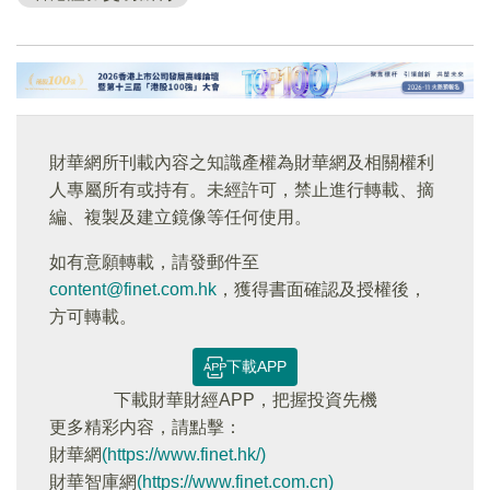
財華網所刊載內容之知識產權為財華網及相關權利
人專屬所有或持有。未經許可，禁止進行轉載、摘
編、複製及建立鏡像等任何使用。
如有意願轉載，請發郵件至
content@finet.com.hk
，獲得書面確認及授權後，
方可轉載。
下載APP
下載財華財經APP，把握投資先機
更多精彩内容，請點擊：
財華網
(https://www.finet.hk/)
財華智庫網
(https://www.finet.com.cn)