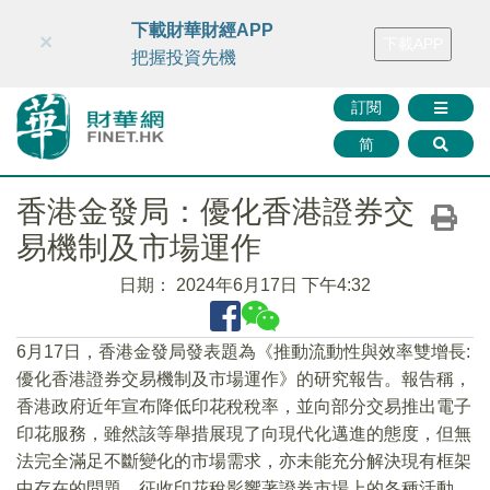
財華智庫網
FINTV
FINMETA
財華證券
媒體矩陣
下載財華財經APP
×
下載APP
智庫沙龍
聯絡我們
把握投資先機
訂閱
简
香港金發局：優化香港證券交
易機制及市場運作
日期：
2024年6月17日 下午4:32
6月17日，香港金發局發表題為《推動流動性與效率雙增長:
優化香港證券交易機制及市場運作》的研究報告。報告稱，
香港政府近年宣布降低印花稅稅率，並向部分交易推出電子
印花服務，雖然該等舉措展現了向現代化邁進的態度，但無
法完全滿足不斷變化的市場需求，亦未能充分解決現有框架
中存在的問題。征收印花稅影響著證券市場上的各種活動，