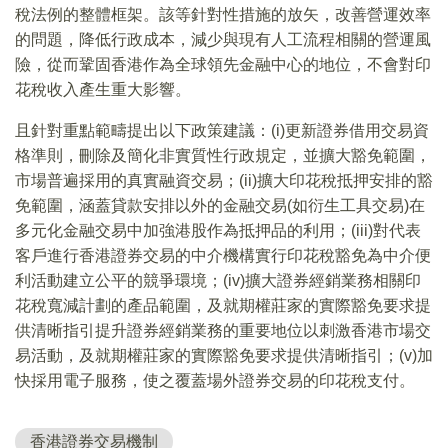
稅法例的整體框架。該等針對性措施的放矢，改善營運效率
的問題，降低行政成本，減少與現有人工流程相關的營運風
險，從而鞏固香港作為全球領先金融中心的地位，不會對印
花稅收入產生重大影響。
且針對重點範疇提出以下政策建議：(i)更新證券借用交易資
格準則，刪除及簡化非實質性行政規定，並擴大豁免範圍，
市場普遍採用的真實融資交易；(ii)擴大印花稅抵押安排的豁
免範圍，涵蓋貸款安排以外的金融交易(如衍生工具交易)在
多元化金融交易中加強港股作為抵押品的利用；(iii)對代表
客戶進行香港證券交易的中介機構實行印花稅豁免為中介便
利活動建立公平的競爭環境；(iv)擴大證券經銷業務相關印
花稅寬減計劃的產品範圍，及就期權莊家的實際豁免要求提
供清晰指引提升證券經銷業務的重要地位以刺激香港市場交
易活動，及就期權莊家的實際豁免要求提供清晰指引；(v)加
快採用電子服務，使之覆蓋場外證券交易的印花稅支付。
香港證券交易機制