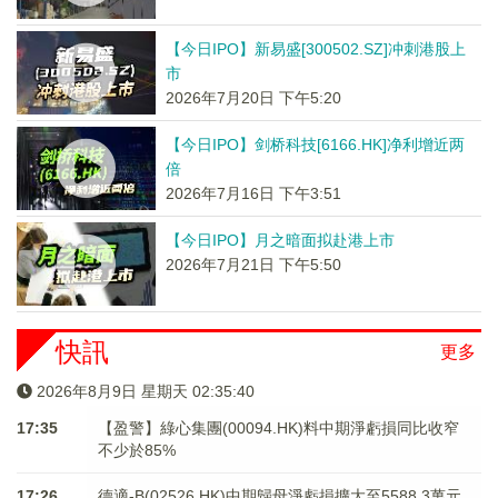
【今日IPO】新易盛[300502.SZ]冲刺港股上
市
2026年7月20日 下午5:20
【今日IPO】剑桥科技[6166.HK]净利增近两
倍
2026年7月16日 下午3:51
【今日IPO】月之暗面拟赴港上市
2026年7月21日 下午5:50
快訊
更多
2026年8月9日 星期天 02:35:40
17:35
【盈警】綠心集團(00094.HK)料中期淨虧損同比收窄
不少於85%
17:26
德適-B(02526.HK)中期歸母淨虧損擴大至5588.3萬元