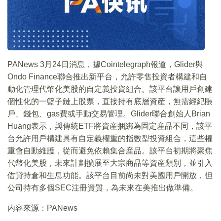
PANews 3月24日消息，據Cointelegraph報道，Glider與
Ondo Finance聯合推出新平台，允許零售投資者構建和自
動化管理代幣化美股的自定義投資組合。該平台讓用戶創建
個性化的一籃子鏈上股票，直接持有底層資産，無需經紀賬
戶、錢包、gas費或手動交易管理。Glider聯合創始人Brian
Huang表示，與傳統ETF將資産捆綁為固定産品不同，該平
台允許用戶構建具有自定義權重的指數型投資組合，這些權
重會自動維護，從而避免依賴集合産品。該平台初期將聚焦
代幣化美股，未來計劃擴展至大宗商品等資産類別，並引入
借貸持倉和生息功能。該平台目前尚未對美國用戶開放，但
公司持有多個SEC注冊資質，為未來在美推出做準備。
内容來源：PANews