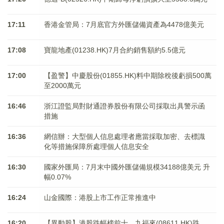
17:11
香港金管局：7月底官方外匯儲備資產為4478億美元
17:08
寶龍地產(01238.HK)7月合約銷售額約5.5億元
17:00
【盈警】中慶股份(01855.HK)料中期除稅後虧損500萬
至2000萬元
16:46
浙江證監局對財通證券股份有限公司採取出具警示函
措施
16:36
網信辦：大型個人信息處理者應當採取加密、去標識
化等措施保障所處理個人信息安全
16:30
國家外匯局：7月末中國外匯儲備規模34188億美元 升
幅0.07%
16:24
山金國際：港股上市工作正常推進中
16:20
【異動股】港股跌幅榜前十，九福來(08611.HK)跌