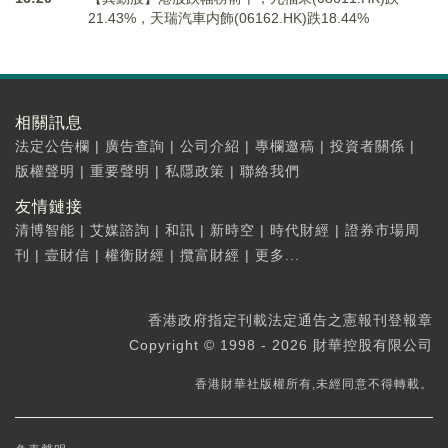
21.43%，天瑞汽車内飾(06162.HK)跌18.44%
相關訊息
法定公告欄
|
廣告查詢
|
公司介紹
|
專欄邀稿
|
投資者關係
|
版權聲明
|
重要聲明
|
私隱政策
|
聯絡我們
友情鏈接
清博智能
|
艾媒諮詢
|
和訊
|
新時空
|
時代財經
|
證券市場周
刊
|
壹財信
|
權衡財經
|
攬富財經
|
更多...
香港政府指定刊載法定通告之憲報刊登報章
Copyright © 1998 - 2026 財華控股有限公司
香港財華社版權所有,未經同意不得轉載。