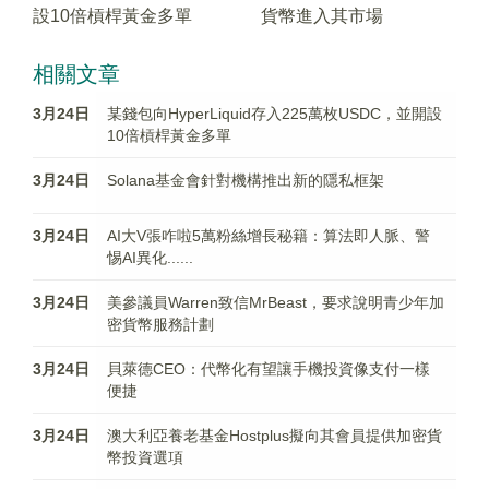
設10倍槓桿黃金多單
貨幣進入其市場
相關文章
3月24日
某錢包向HyperLiquid存入225萬枚USDC，並開設
10倍槓桿黃金多單
3月24日
Solana基金會針對機構推出新的隱私框架
3月24日
AI大V張咋啦5萬粉絲增長秘籍：算法即人脈、警
惕AI異化......
3月24日
美參議員Warren致信MrBeast，要求說明青少年加
密貨幣服務計劃
3月24日
貝萊德CEO：代幣化有望讓手機投資像支付一樣
便捷
3月24日
澳大利亞養老基金Hostplus擬向其會員提供加密貨
幣投資選項