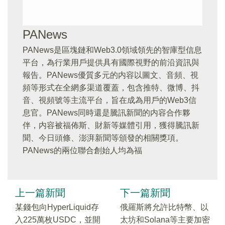
PANews
PANews是區塊鏈和Web3.0領域領先的智庫型信息
平台，為行業用戶提供具有國際視野的前沿資訊與
報告。PANews優質多元的内容以圖文、音頻、視
頻等形式在全網多渠道覆蓋，包含推特、微博、抖
音、視頻號等主流平台，旨在成為用戶的Web3信
息官。PANews同時還是騰訊新聞的内容合作夥
伴，内容被福佈斯、財新等媒體引用，獲得騰訊新
聞、今日頭條、澎湃新聞等頒發的相關獎項。
PANews的兩位聯合創始人均為福
上一篇新聞
下一篇新聞
某錢包向HyperLiquid存
俄羅斯將允許比特幣、以
入225萬枚USDC，並開
太坊和Solana等主要加密