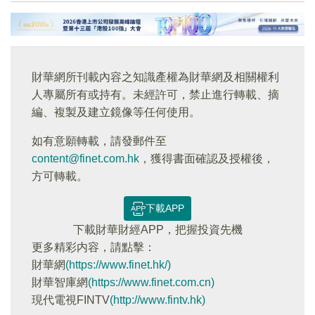
財華網所刊載內容之知識產權為財華網及相關權利
人專屬所有或持有。未經許可，禁止進行轉載、摘
編、複製及建立鏡像等任何使用。
如有意願轉載，請發郵件至
content@finet.com.hk
，獲得書面確認及授權後，
方可轉載。
下載APP
下載財華財經APP，把握投資先機
更多精彩内容，請點擊：
財華網
(https://www.finet.hk/)
財華智庫網
(https://www.finet.com.cn)
現代電視FINTV
(http://www.fintv.hk)