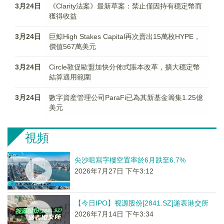
3月24日
《Clarity法案》最新草案：禁止僅因持有穩定幣而
獲得收益
3月24日
巨鯨High Stakes Capital再次賣出15萬枚HYPE，
價值567萬美元
3月24日
Circle敦促歐盟加快分佈式賬本改革，擴大穩定幣
結算適用範圍
3月24日
數字資産管理公司ParaFi已為其新基金籌集1.25億
美元
視頻
尖沙咀寫字樓空置率於6月跌至6.7%
2026年7月27日 下午3:12
【今日IPO】视源股份[2841.SZ]递表港交所
2026年7月14日 下午3:34